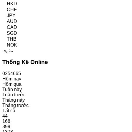
HKD
CHF
JPY
AUD
CAD
SGD
THB
NOK
VietPublic
Nguồn:
Thống Kê Online
0
2
5
4
6
6
5
Hôm nay
Hôm qua
Tuần này
Tuần trước
Tháng này
Tháng trước
Tất cả
44
168
899
1378