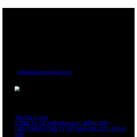
Địa Chỉ Góc Dưới
CÔNG TY CỔ PHẦN ĐẠI LỰC ĐỒNG NAI
0251.396.1228
info@dailucdongnai.com
Tổ 14, ấp 1, Xã Vĩnh Tân, Huyện Vĩnh Cửu, Tỉnh
Đồng Nai
Khách Xem Nhiều
TUYỂN DỤNG
CÔNG TY CỔ PHẦN ĐẠI LỰC ĐỒNG NAI
GIỚI THIỆU CÔNG TY CỔ PHẦN ĐẠI LỰC ĐỒNG
NAI