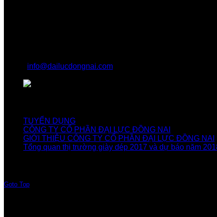
Địa Chỉ Góc Dưới
CÔNG TY CỔ PHẦN ĐẠI LỰC ĐỒNG NAI
0251.396.1228
info@dailucdongnai.com
Tổ 14, ấp 1, Xã Vĩnh Tân, Huyện Vĩnh Cửu, Tỉnh Đồng
Khách Xem Nhiều
TUYỂN DỤNG
CÔNG TY CỔ PHẦN ĐẠI LỰC ĐỒNG NAI
GIỚI THIỆU CÔNG TY CỔ PHẦN ĐẠI LỰC ĐỒNG NAI
Tổng quan thị trường giày dép 2017 và dự báo năm 201
Goto Top
Copyright © 2026 Công Ty Cổ Phần Đại Lực Đồng Nai. All Ri